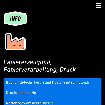
Zum Hauptinhalt springen
Zur Navigation springen
Zum Footer springen
Nav
Papiererzeugung,
Papierverarbeitung, Druck
Buchbindetechniker:in und Postpresstechnolog:in
Drucktechniker:in
Kartonagewarenerzeuger:in