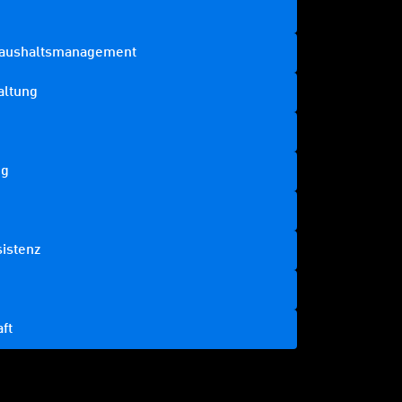
 Haushaltsmanagement
altung
ng
sistenz
ft