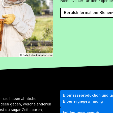
Bienenvölker für den Eigenbe
Berufsinformation: Bienen
© Kate | stock.adobe.com
Biomasseproduktion und lan
 – sie haben ähnliche
Bioenergiegewinnung
Ideen geben, welche anderen
t du sogar Zeit sparen,
Feldgemüsebauer:in