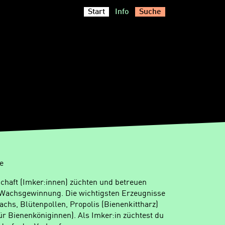
Start
Info
Suche
e
schaft (Imker:innen) züchten und betreuen
 Wachsgewinnung. Die wichtigsten Erzeugnisse
chs, Blütenpollen, Propolis (Bienenkittharz)
für Bienenköniginnen). Als Imker:in züchtest du