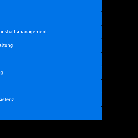
 Haushaltsmanagement
altung
ng
sistenz