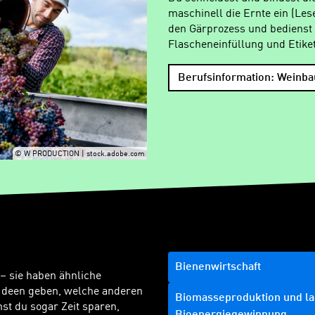
maschinell die Ernte ein (Le
den Gärprozess und bedienst 
Flascheneinfüllung und Etiket
Berufsinformation: Weinbau
© W PRODUCTION | stock.adobe.com
Bienenwirtschaft
 – sie haben ähnliche
Ideen geben, welche anderen
Biomasseproduktion und lan
t du sogar Zeit sparen,
Bioenergiegewinnung