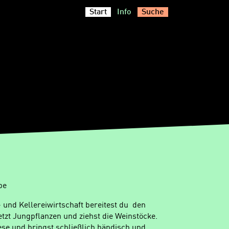
Start
Info
Suche
be
 und Kellereiwirtschaft bereitest du den
tzt Jungpflanzen und ziehst die Weinstöcke.
ese und bringst schließlich händisch und